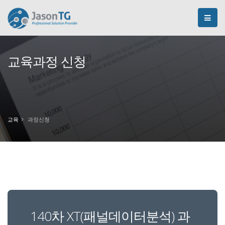
교육과정 신청
교육
과정신청
140차 XT(패널데이터분석) 과