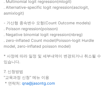
. Multinomial logit regression(mlogit)
. Alternative-specific logit regression(asclogit,
asmixlogit)
- 가산형 종속변수 모형(Count Outcome models)
. Poisson regression(poisson)
. Negative binomial logit regression(nbreg)
. zero-inflated Count model(Poisson-logit Hurdle
model, zero-inflated poisson model)
* 사정에 따라 일정 및 세부내역이 변경되거나 취소될 수
있습니다.
7. 신청방법
"교육과정 신청" 메뉴 이용
​ * 연락처:
qna@jasontg.com