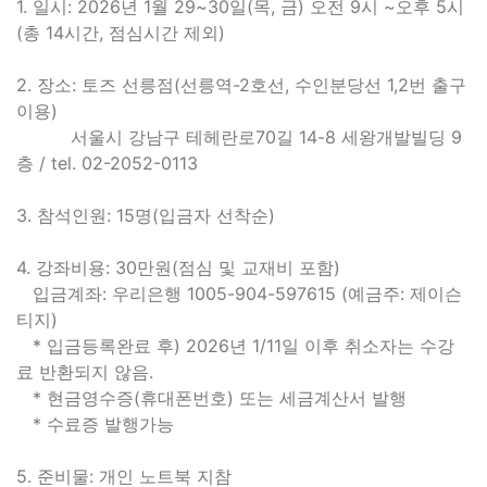
1. 일시: 2026년 1월 29~30일(목, 금) 오전 9시 ~오후 5시
(총 14시간, 점심시간 제외)
2. 장소: 토즈 선릉점(선릉역-2호선, 수인분당선 1,2번 출구
이용)
서울시 강남구 테헤란로70길 14-8 세왕개발빌딩 9
층 / tel. 02-2052-0113
3. 참석인원: 15명(입금자 선착순)
4. 강좌비용: 30만원(점심 및 교재비 포함)
입금계좌: 우리은행 1005-904-597615 (예금주: 제이슨
티지)
* 입금등록완료 후) 2026년 1/11일 이후 취소자는 수강
료 반환되지 않음.
* 현금영수증(휴대폰번호) 또는 세금계산서 발행
* 수료증 발행가능
5. 준비물: 개인 노트북 지참