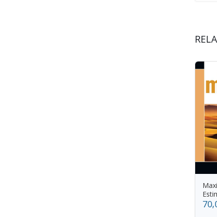
REL
Maxi
Esti
70