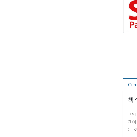
Comm
책
『S
책이
는 