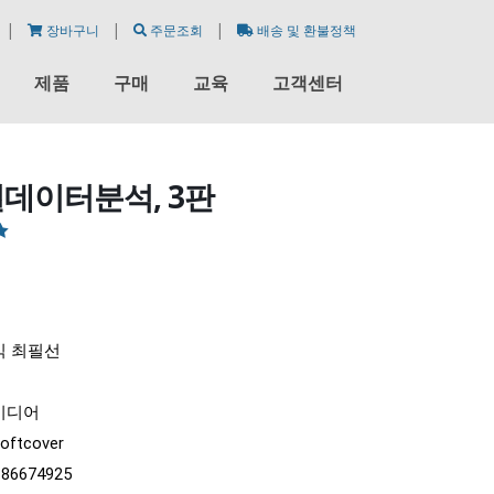
|
|
|
장바구니
주문조회
배송 및 환불정책
제품
구매
교육
고객센터
널데이터분석, 3판
 5
식 최필선
미디어
softcover
186674925