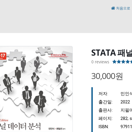
처음으로
STATA 패
0
reviews
5.00
out of
30,000원
저자:
민인
출간일:
2022
출판사:
지필
페이지:
282; 
ISBN:
9791