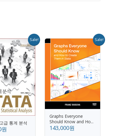
Sale!
Sale!
Graphs Everyone
Should Know and Ho...
 고급 통계 분석
143,000원
00원