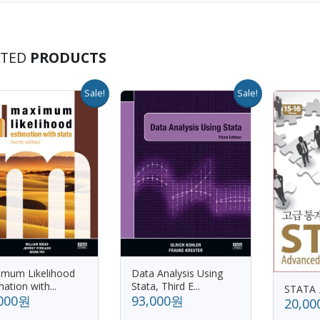
ATED
PRODUCTS
Sale!
Sale!
mum Likelihood
Data Analysis Using
mation with...
Stata, Third E...
STATA
,000원
93,000원
20,0