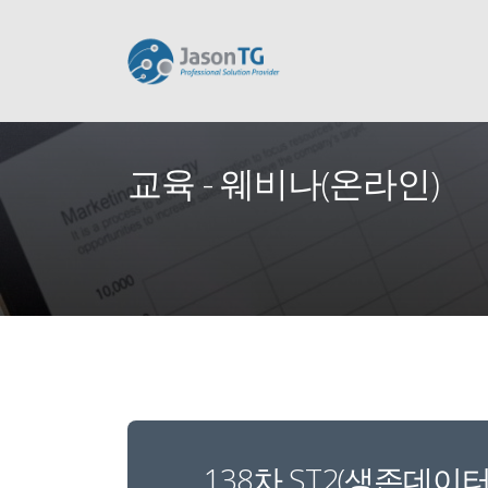
교육 - 웨비나(온라인)
138차 ST2(생존데이터