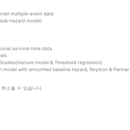
ored multiple-event data
 sub-hazard model)
ional survival-time data
dels
 Studies(mixture model & Threshold regression)
son model with smoothed baseline hazard, Royston & Parmar
 취소될 수 있습니다.