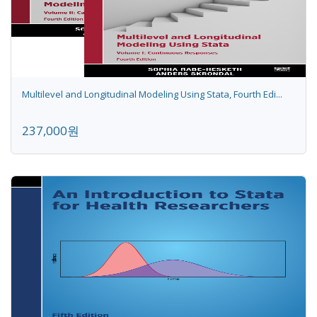
Multilevel and Longitudinal Modeling Using Stata, Fourth Edi...
237,000원