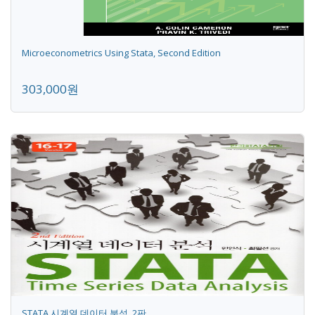
Microeconometrics Using Stata, Second Edition
303,000원
STATA 시계열 데이터 분석, 2판