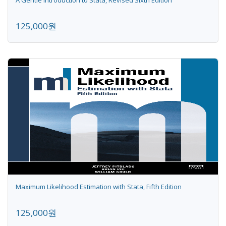
A Gentle Introduction to Stata, Revised Sixth Edition
125,000원
Maximum Likelihood Estimation with Stata, Fifth Edition
125,000원