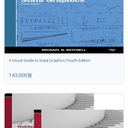
A Visual Guide to Stata Graphics, Fourth Edition
143,000원