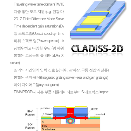
ㆍTravelling wave time-domain(TWTD) 광학 모델
ㆍ다중 횡단 모드 지원 (e.g. 편광 다양성 연구)
ㆍ2D+Z Finite Difference Mode Solver / Effective Index Method
ㆍTime dependent gain saturation (Dynamics in a laser)
ㆍ광 스펙트럼(Optical spectra) - time averaged and time-evolving
ㆍ파워 스펙트 럼(Power spectra) - time averaged and time-evolving
ㆍ광범위하고 다양한 수단 (광 파워, 파장, 전류, 캐리어 농도, 경계...)
ㆍ통합된 고성능의 풀 벡터 2D+z 차분 모드 해석(Finite Difference mode-
solver)
ㆍ임의의 시간영역 입력 신호 (광파워, 광파장, 구동 전압과 전류)
ㆍ통합된 격자 해석(Integrated grating solver - real and gain gratings)
ㆍ아이 다이어그램(eye diagram)
ㆍFIMMPROP나 다른 부품 시뮬레이터로부터 S 매트릭스 import