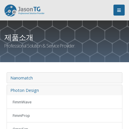
제품소개
Professional Solution & Service Provider.
Nanomatch
Photon Design
FimmWave
FimmProp