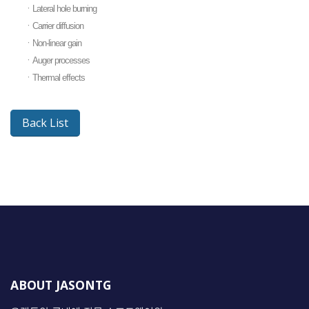
ㆍLateral hole burning
ㆍCarrier diffusion
ㆍNon-linear gain
ㆍAuger processes
ㆍThermal effects
Back List
ABOUT JASONTG